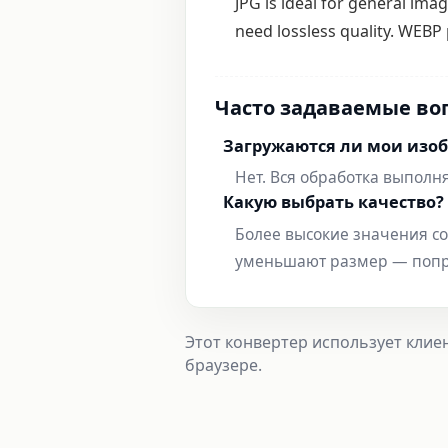
JPG is ideal for general ima
need lossless quality. WEBP
Часто задаваемые во
Загружаются ли мои изоб
Нет. Вся обработка выполн
Какую выбрать качество?
Более высокие значения с
уменьшают размер — попро
Этот конвертер использует клие
браузере.