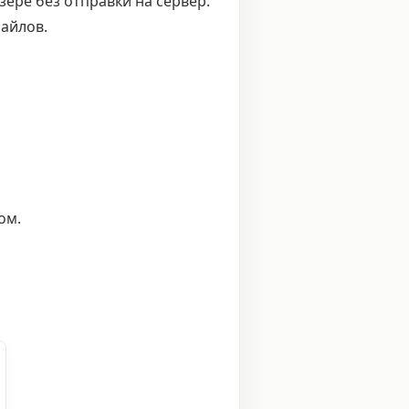
ере без отправки на сервер.
айлов.
ом.