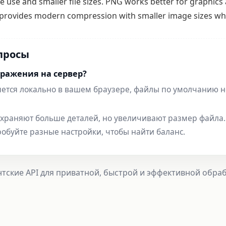
ge use and smaller file sizes. PNG works better for graphics
 provides modern compression with smaller image sizes whil
просы
ражения на сервер?
яется локально в вашем браузере, файлы по умолчанию н
охраняют больше деталей, но увеличивают размер файла.
буйте разные настройки, чтобы найти баланс.
нтские API для приватной, быстрой и эффективной обр