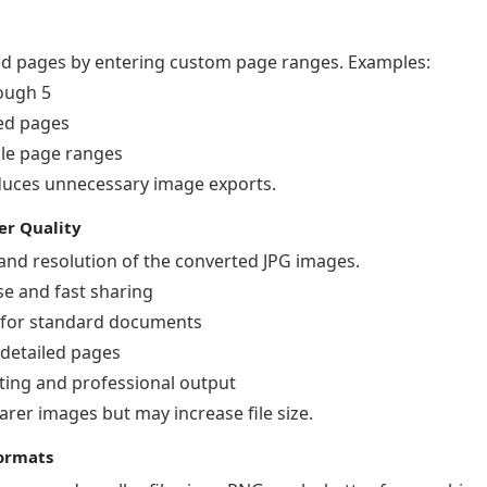
ted pages by entering custom page ranges. Examples:
rough 5
ted pages
ple page ranges
educes unnecessary image exports.
er Quality
and resolution of the converted JPG images.
se and fast sharing
y for standard documents
r detailed pages
nting and professional output
arer images but may increase file size.
ormats