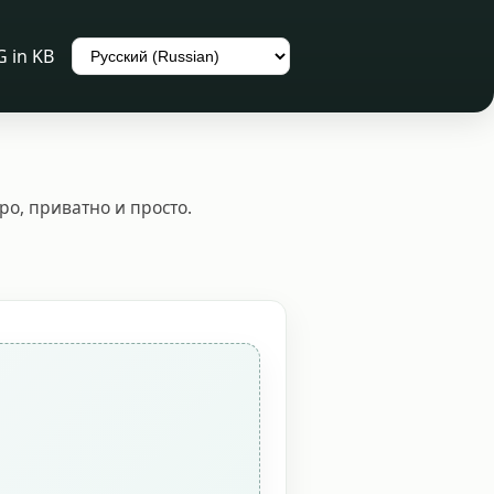
Language
G in KB
о, приватно и просто.