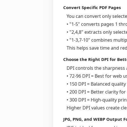
Convert Specific PDF Pages
You can convert only selec
• "1-5" converts pages 1 th
• "2,4,8" extracts only selec
• "1-3,7-10" combines multi
This helps save time and r
Choose the Right DPI for Bett
DPI controls the sharpness 
• 72-96 DPI = Best for web u
• 150 DPI = Balanced qualit
• 200 DPI = Better clarity fo
• 300 DPI = High-quality pri
Higher DPI values create cle
JPG, PNG, and WEBP Output F